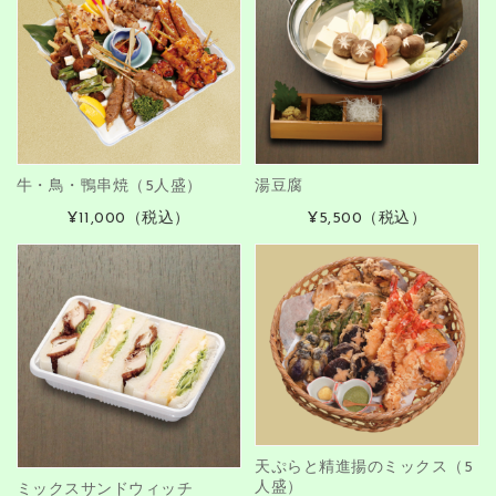
牛・鳥・鴨串焼（5人盛）
湯豆腐
¥11,000
（税込）
¥5,500
（税込）
天ぷらと精進揚のミックス（5
人盛）
ミックスサンドウィッチ