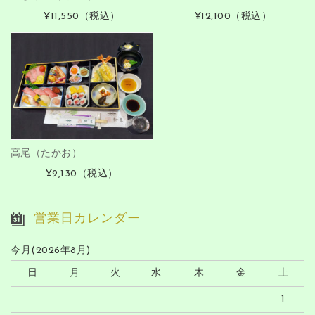
¥11,550
（税込）
¥12,100
（税込）
高尾（たかお）
¥9,130
（税込）
営業日カレンダー
今月(2026年8月)
日
月
火
水
木
金
土
1